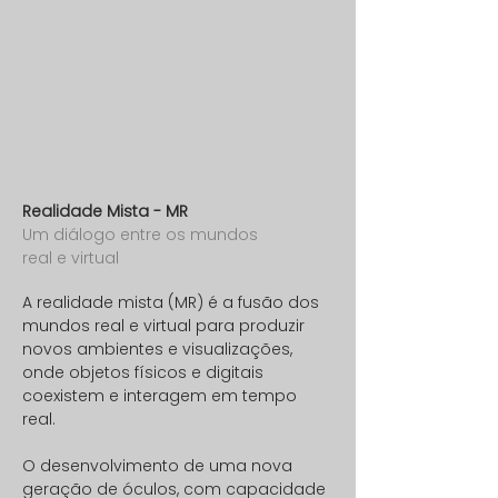
Realidade Mista - MR
Um diálogo entre os mundos
real e virtual
A realidade mista (MR) é a fusão dos
mundos real e virtual para produzir
novos ambientes e visualizações,
onde objetos físicos e digitais
coexistem e interagem em tempo
real.
O desenvolvimento de uma nova
geração de óculos, com capacidade