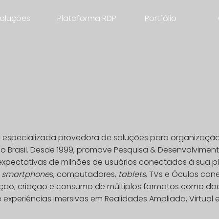
oluções
Plataforma RDP
Portfólio
ais especializada provedora de soluções para organização
 do Brasil. Desde 1999, promove Pesquisa & Desenvolvime
xpectativas de milhões de usuários conectados à sua pl
e
smartphone
s, computadores,
tablets
, TVs e Óculos con
ação, criação e consumo de múltiplos formatos como do
xperiências imersivas em Realidades Ampliada, Virtual e