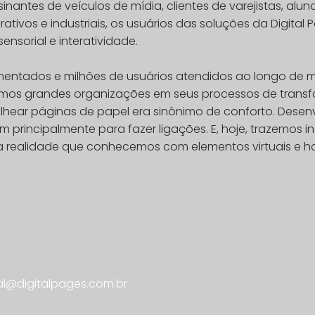
ntes de veículos de mídia, clientes de varejistas, aluno
ativos e industriais, os usuários das soluções da Digita
nsorial e interatividade.
entados e milhões de usuários atendidos ao longo de 
mos grandes organizações em seus processos de transfo
o folhear páginas de papel era sinônimo de conforto. Dese
m principalmente para fazer ligações. E, hoje, trazemos
 a realidade que conhecemos com elementos virtuais e ho
l@digitalpages.com.br